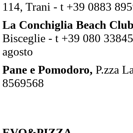
114, Trani - t +39 0883 89
La Conchiglia Beach Club
Bisceglie - t +39 080 33845
agosto
Pane e Pomodoro,
P.zza La
8569568
EVO&PIZZA