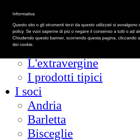
Informativa
Questo sito o gli strumenti terzi da questo utilizzati si avvalgono d
La Strada
policy. Se vuoi saperne di più o negare il consenso a tutti o ad a
Chiudendo questo banner, scorrendo questa pagina, cliccando su 
dei cookie.
Fascino Verde Agento
L'extravergine
I prodotti tipici
I soci
Andria
Barletta
Bisceglie