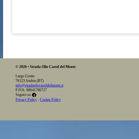
© 2026 • Strada Olio Castel del Monte
Largo Grotte
76123 Andria (BT)
info@stradaoliocasteldelmonte.it
P.IVA: 90041790727
Seguici su
Privacy Policy
-
Cookie Policy