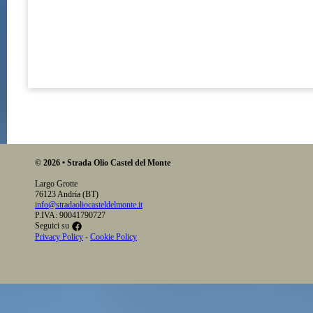
© 2026 • Strada Olio Castel del Monte
Largo Grotte
76123 Andria (BT)
info@stradaoliocasteldelmonte.it
P.IVA: 90041790727
Seguici su
Privacy Policy
-
Cookie Policy